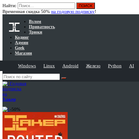
Найти:
Временная скидка 50%
на годовую подписку
!
Взлом
Приватность
Трюки
Кодинг
Админ
Geek
Магазин
Windows
Linux
Android
Железо
Python
AI
Годовая
подписка
на
Хакер
-50%