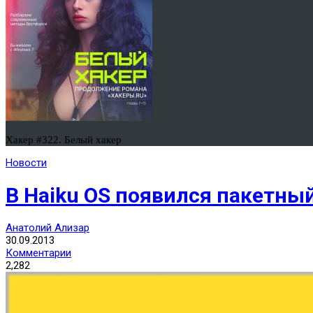
Хакер #322. Белый хакер
Новости
В Haiku OS появился пакетн
Анатолий Ализар
30.09.2013
Комментарии
2,282