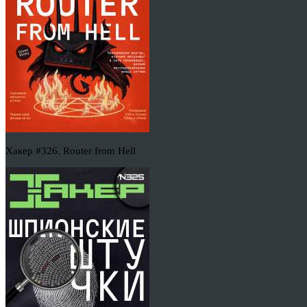
Хакер #326. Router from Hell