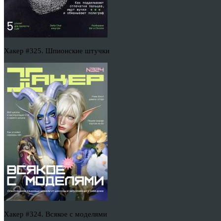
Хакер #325. Шпионские штучки
Хакер #324. Всякое с моделями