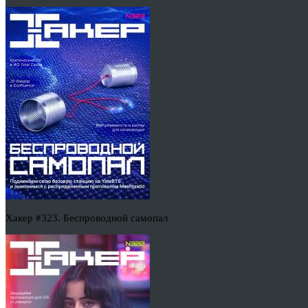
Хакер #323. Беспроводной самопал