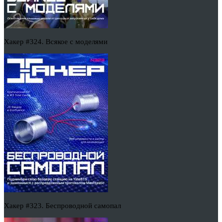
Хакер #324. Всякое с моделями
Хакер #323. Беспроводной самопал