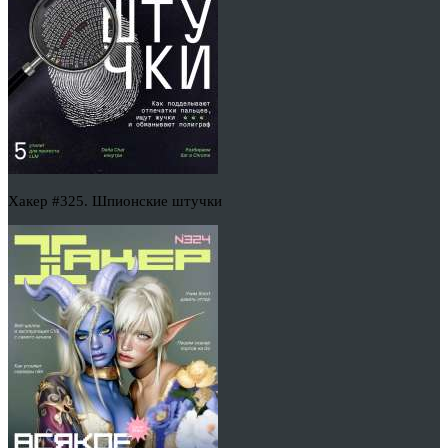
Хакер #325. Шпионские штучки