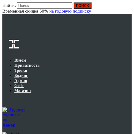
Найти:
Вход
Временная скидка 50%
на годовую подписку
!
Взлом
Приватность
Трюки
Кодинг
Админ
Geek
Магазин
Годовая
подписка
на
Хакер