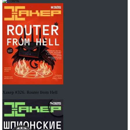
-50%
Хакер #326. Router from Hell