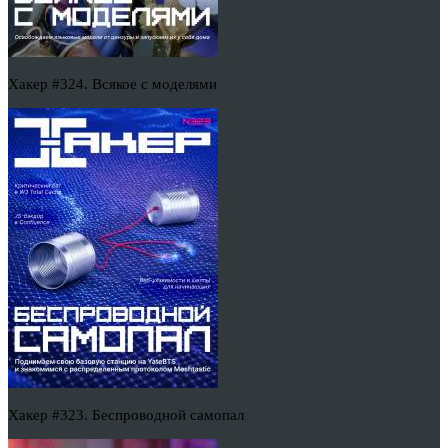
Хакер #324. Всякое с моделями
Хакер #323. Беспроводной самопал