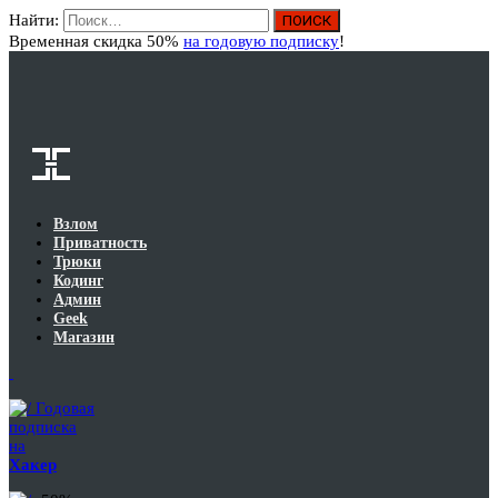
Найти:
Вход
Временная скидка 50%
на годовую подписку
!
Взлом
Приватность
Трюки
Кодинг
Админ
Geek
Магазин
Годовая
подписка
на
Хакер