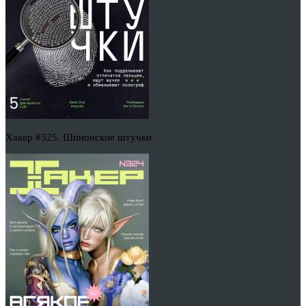
Хакер #325. Шпионские штучки