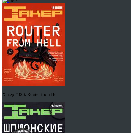
-50%
Хакер #326. Router from Hell