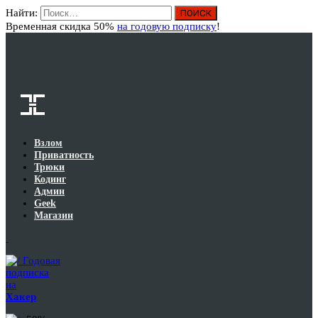
Найти:
Вход
Временная скидка 50%
на годовую подписку
!
Взлом
Приватность
Трюки
Кодинг
Админ
Geek
Магазин
Годовая
подписка
на
Хакер