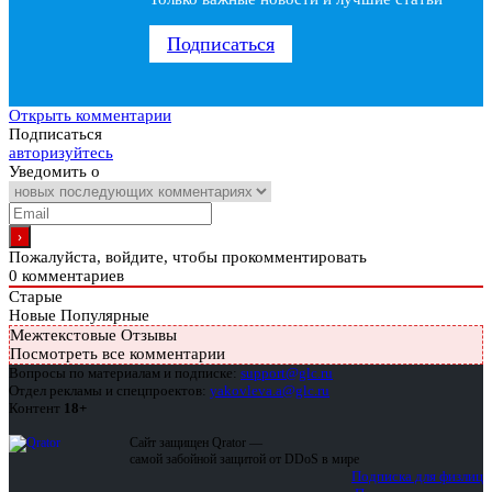
Подписаться
Открыть комментарии
Подписаться
авторизуйтесь
Уведомить о
Пожалуйста, войдите, чтобы прокомментировать
0
комментариев
Старые
Новые
Популярные
Межтекстовые Отзывы
Посмотреть все комментарии
Вопросы по материалам и подписке:
support@glc.ru
Отдел рекламы и спецпроектов:
yakovleva.a@glc.ru
Контент
18+
Сайт защищен Qrator —
самой забойной защитой от DDoS в мире
Подписка для физлиц