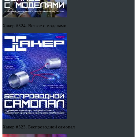
Хакер #324. Всякое с моделями
Хакер #323. Беспроводной самопал