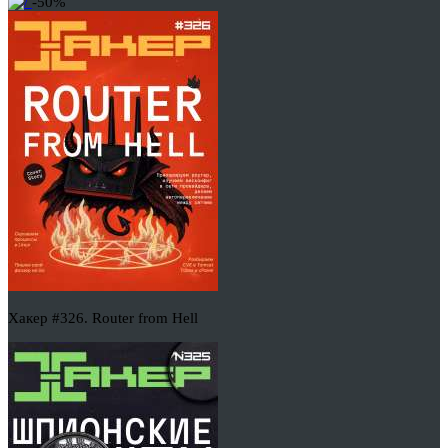
-50%
Хакер #326. Router from Hell