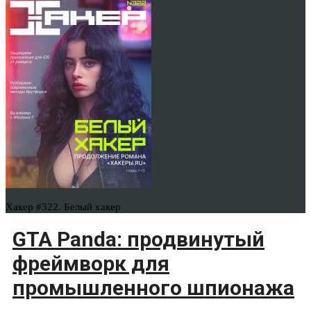
Хакер #322. Белый хакер
GTA Panda: продвинутый
фреймворк для
промышленного шпионажа