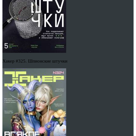
Хакер #325. Шпионские штучки