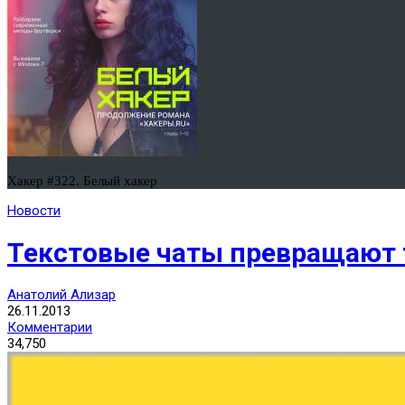
Хакер #322. Белый хакер
Новости
Текстовые чаты превращают т
Анатолий Ализар
26.11.2013
Комментарии
34,750