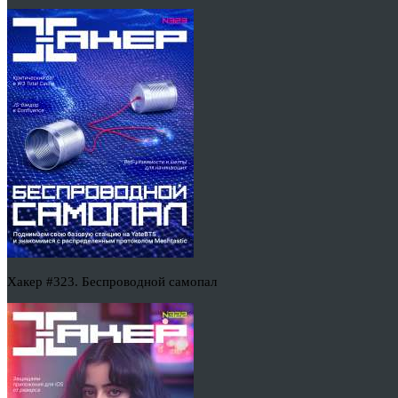
Хакер #323. Беспроводной самопал