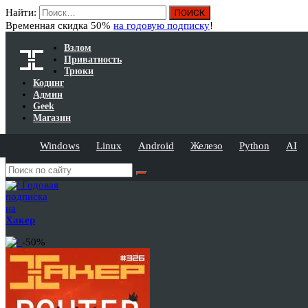
Найти:
Временная скидка 50%
на годовую подписку
!
Взлом
Приватность
Трюки
Кодинг
Админ
Geek
Магазин
Windows
Linux
Android
Железо
Python
AI
Годовая
подписка
на
Хакер
-50%