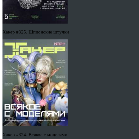
Хакер #325. Шпионские штучки
Хакер #324. Всякое с моделями