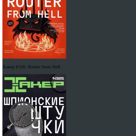
Хакер #326. Router from Hell