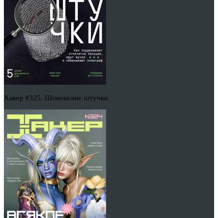
Хакер #325. Шпионские штучки