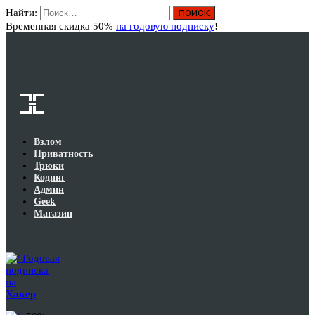
Найти:
Вход
Временная скидка 50%
на годовую подписку
!
Взлом
Приватность
Трюки
Кодинг
Админ
Geek
Магазин
Годовая
подписка
на
Хакер