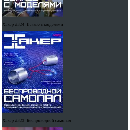
Хакер #324. Всякое с моделями
Хакер #323. Беспроводной самопал