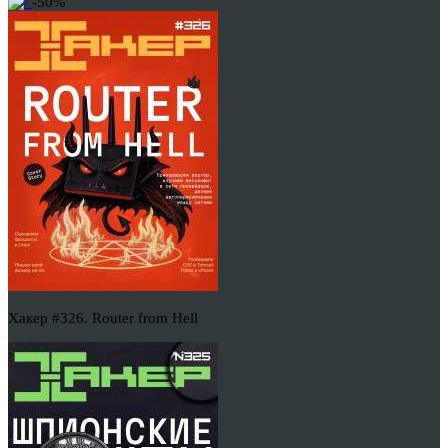
-50%
Хакер #326. Router from Hell