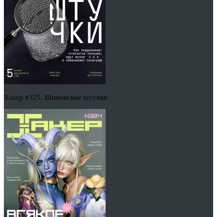
Хакер #325. Шпионские штучки