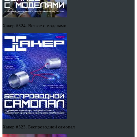
Хакер #324. Всякое с моделями
Хакер #323. Беспроводной самопал