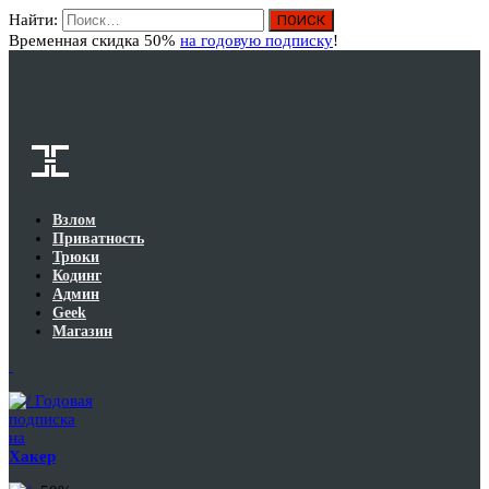
Найти:
Вход
Временная скидка 50%
на годовую подписку
!
Взлом
Приватность
Трюки
Кодинг
Админ
Geek
Магазин
Годовая
подписка
на
Хакер