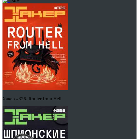
-50%
Хакер #326. Router from Hell