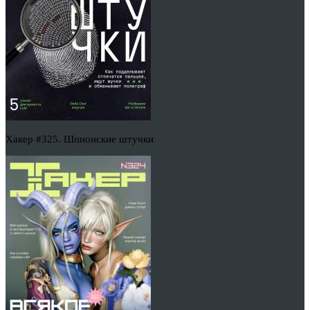
Хакер #325. Шпионские штучки