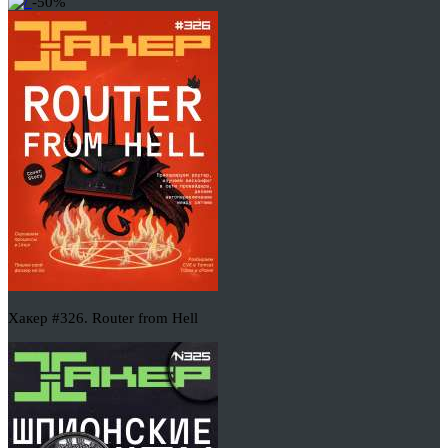
-50%
Хакер #326. Router from Hell