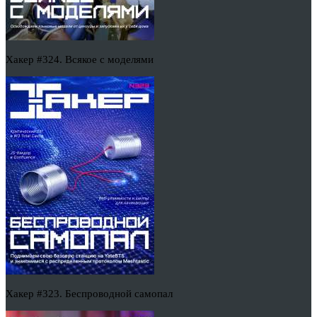
Хакер #324. Всякое с моделями
Хакер #323. Беспроводной самопал