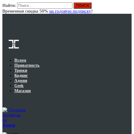
Найти:
Вход
Временная скидка 50%
на годовую подписку
!
Взлом
Приватность
Трюки
Кодинг
Админ
Geek
Магазин
Годовая
подписка
на
Хакер