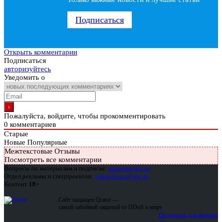
Подписаться
Открыть комментарии
Подписаться
авторизуйтесь
Уведомить о
Пожалуйста, войдите, чтобы прокомментировать
0
комментариев
Старые
Новые
Популярные
Межтекстовые Отзывы
Посмотреть все комментарии
Вопросы по материалам и подписке:
support@glc.ru
Отдел рекламы и спецпроектов:
yakovleva.a@glc.ru
Контент
18+
Сайт защищен Qrator —
самой забойной защитой от DDoS в мире
Подписка для физлиц