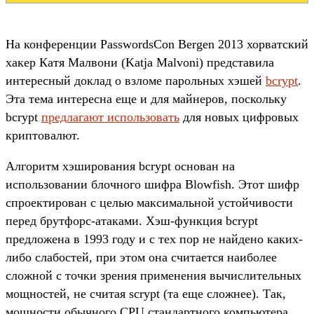
На конференции PasswordsCon Bergen 2013 хорватский
хакер Катя Малвони (Katja Malvoni) представила
интересный доклад о взломе парольных хэшей
bcrypt
.
Эта тема интересна еще и для майнеров, поскольку
bcrypt
предлагают использовать
для новых цифровых
криптовалют.
Алгоритм хэширования bcrypt основан на
использовании блочного шифра Blowfish. Этот шифр
спроектирован с целью максимальной устойчивости
перед брутфорс-атаками. Хэш-функция bcrypt
предложена в 1993 году и с тех пор не найдено каких-
либо слабостей, при этом она считается наиболее
сложной с точки зрения применения вычислительных
мощностей, не считая scrypt (та еще сложнее). Так,
мощности обычного CPU стандартного компьютера