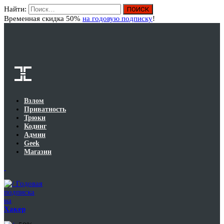
Найти:
Вход
Временная скидка 50%
на годовую подписку
!
Взлом
Приватность
Трюки
Кодинг
Админ
Geek
Магазин
Годовая
подписка
на
Хакер