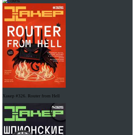
-50%
Хакер #326. Router from Hell