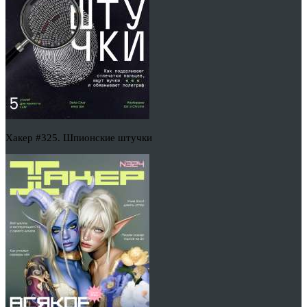
Хакер #325. Шпионские штучки