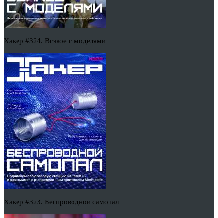
Хакер #324. Всякое с моделями
Хакер #323. Беспроводной самопал