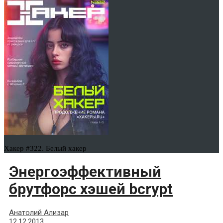
Хакер #322. Белый хакер
Энергоэффективный
брутфорс хэшей bcrypt
Анатолий Ализар
12.12.2013