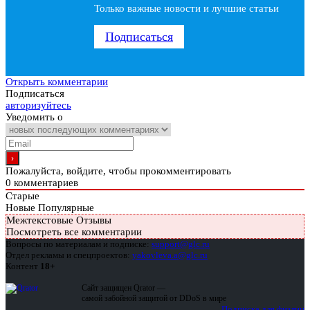
Только важные новости и лучшие статьи
Подписаться
Открыть комментарии
Подписаться
авторизуйтесь
Уведомить о
Пожалуйста, войдите, чтобы прокомментировать
0
комментариев
Старые
Новые
Популярные
Межтекстовые Отзывы
Посмотреть все комментарии
Вопросы по материалам и подписке:
support@glc.ru
Отдел рекламы и спецпроектов:
yakovleva.a@glc.ru
Контент
18+
Сайт защищен Qrator —
самой забойной защитой от DDoS в мире
Подписка для физлиц