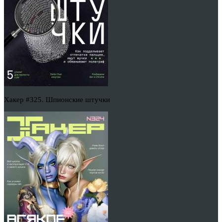
Хакер #325. Шпионские штучки