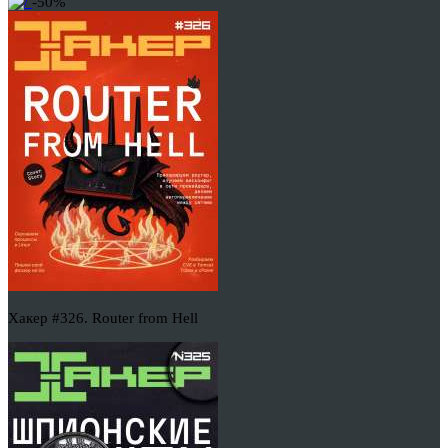
-50%
Хакер #326. Router from Hell