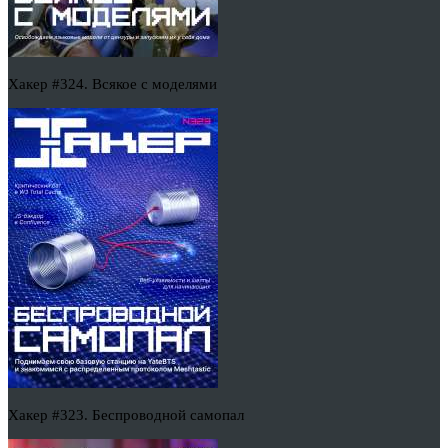
Хакер #324. Всякое с моделями
Хакер #323. Беспроводной самопал