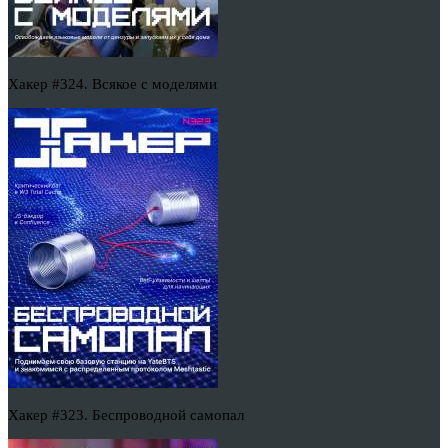
Хакер #324. Всякое с моделями
Хакер #323. Беспроводной самопал