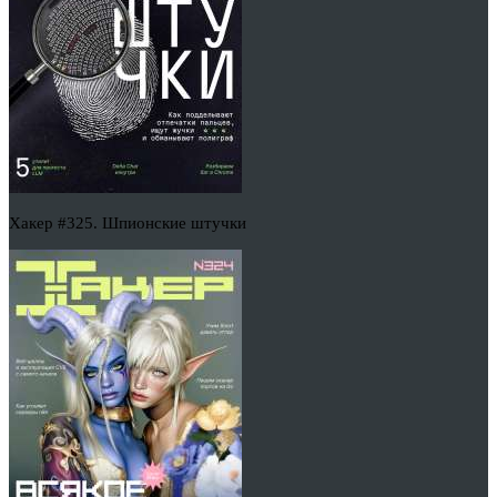
Хакер #325. Шпионские штучки