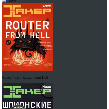
-50%
Хакер #326. Router from Hell