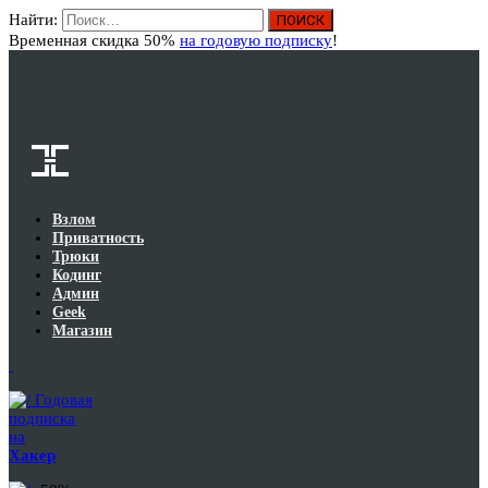
Найти:
Вход
Временная скидка 50%
на годовую подписку
!
Взлом
Приватность
Трюки
Кодинг
Админ
Geek
Магазин
Годовая
подписка
на
Хакер