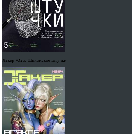
Хакер #325. Шпионские штучки