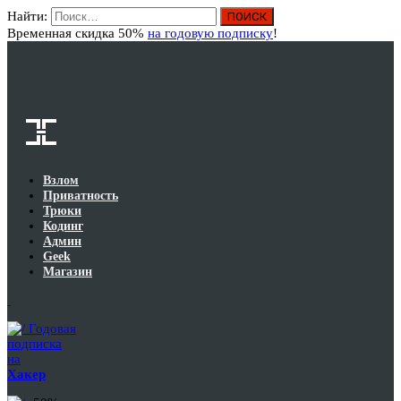
Найти:
Вход
Временная скидка 50%
на годовую подписку
!
Взлом
Приватность
Трюки
Кодинг
Админ
Geek
Магазин
Годовая
подписка
на
Хакер