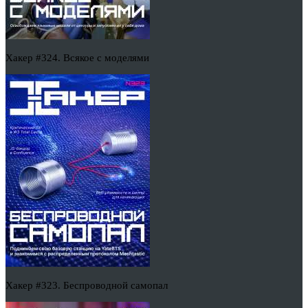
Хакер #324. Всякое с моделями
Хакер #323. Беспроводной самопал