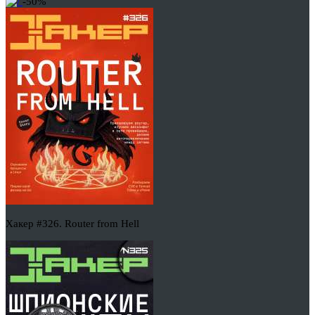
-50%
Хакер #326. Router from Hell