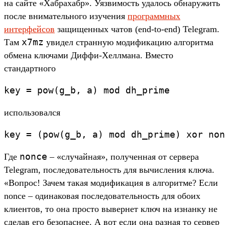
на сайте «Хабрахабр». Уязвимость удалось обнаружить
после внимательного изучения
программных
интерфейсов
защищенных чатов (end-to-end) Telegram.
x7mz
Там
увидел странную модификацию алгоритма
обмена ключами Диффи-Хеллмана. Вместо
стандартного
key = pow(g_b, a) mod dh_prime
использовался
key = (pow(g_b, a) mod dh_prime) xor non
nonce
Где
– «случайная», полученная от сервера
Telegram, последовательность для вычисления ключа.
«Вопрос! Зачем такая модификация в алгоритме? Если
nonce – одинаковая последовательность для обоих
клиентов, то она просто вывернет ключ на изнанку не
сделав его безопаснее. А вот если она разная то сервер