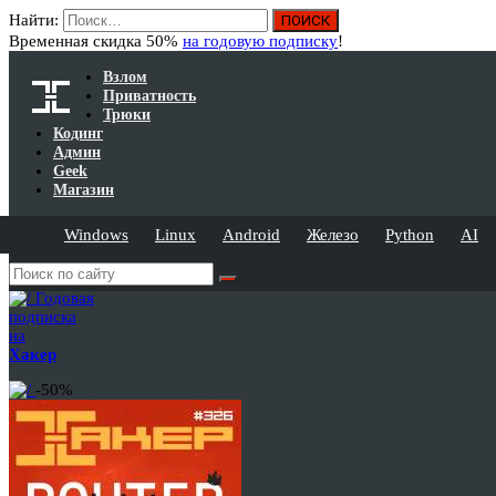
Найти:
Временная скидка 50%
на годовую подписку
!
Взлом
Приватность
Трюки
Кодинг
Админ
Geek
Магазин
Windows
Linux
Android
Железо
Python
AI
Годовая
подписка
на
Хакер
-50%