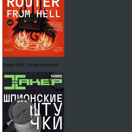
Хакер #326. Router from Hell