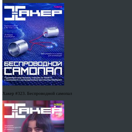
Хакер #323. Беспроводной самопал