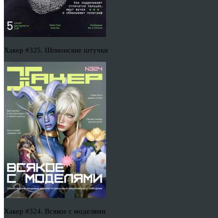
Хакер #325. Шпионские штучки
Хакер #324. Всякое с моделями