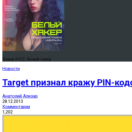
Хакер #322. Белый хакер
Новости
Target признал кражу PIN-ко
Анатолий Ализар
28.12.2013
Комментарии
1,202