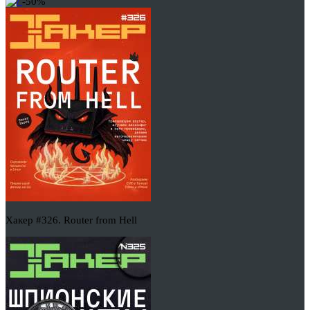
-50%
Хакер #326. Router from Hell