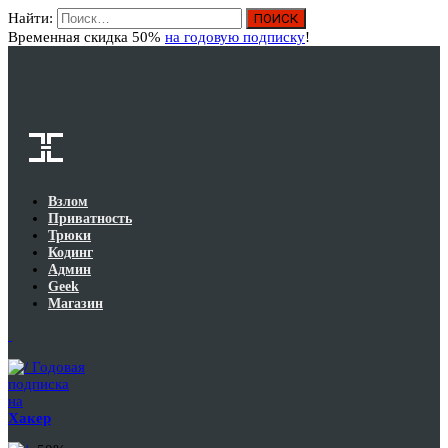
Найти:
Вход
Временная скидка 50%
на годовую подписку
!
Взлом
Приватность
Трюки
Кодинг
Админ
Geek
Магазин
Годовая
подписка
на
Хакер