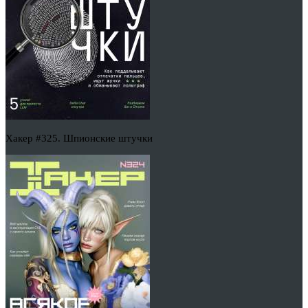
Хакер #325. Шпионские штучки