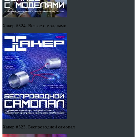
Хакер #324. Всякое с моделями
Хакер #323. Беспроводной самопал