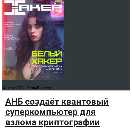
Хакер #322. Белый хакер
АНБ создаёт квантовый
суперкомпьютер для
взлома криптографии