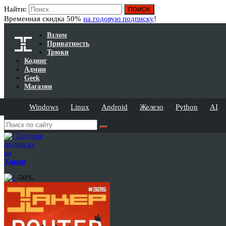
Найти:
Временная скидка 50%
на годовую подписку
!
Взлом
Приватность
Трюки
Кодинг
Админ
Geek
Магазин
Windows
Linux
Android
Железо
Python
AI
Годовая
подписка
на
Хакер
-50%