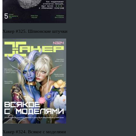
Хакер #325. Шпионские штучки
Хакер #324. Всякое с моделями