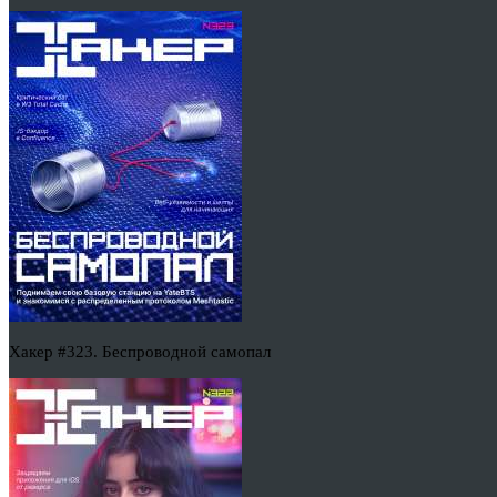
Хакер #323. Беспроводной самопал