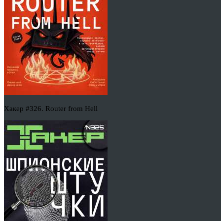
Хакер #326. Router from Hell