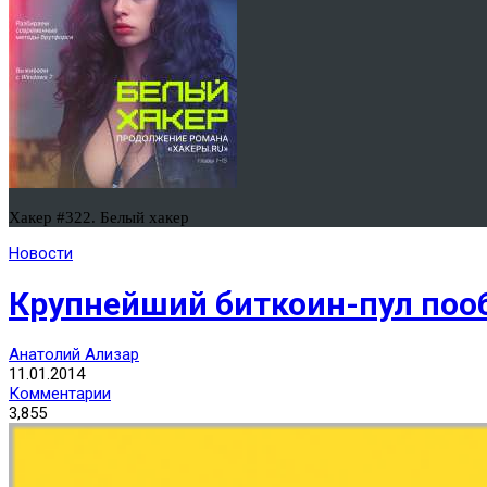
Хакер #322. Белый хакер
Новости
Крупнейший биткоин-пул поо
Анатолий Ализар
11.01.2014
Комментарии
3,855