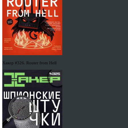
Хакер #326. Router from Hell