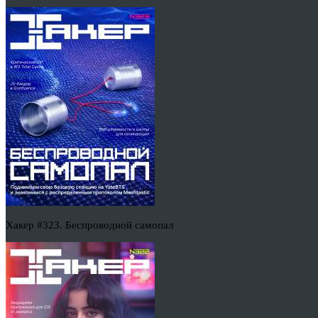
Хакер #323. Беспроводной самопал