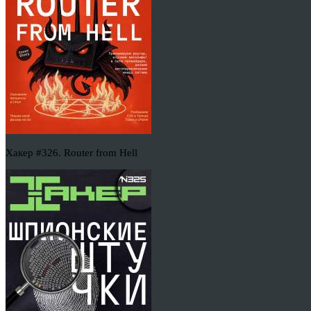
Хакер #326. Router from Hell