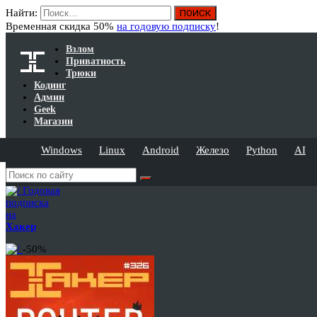
Найти:
Временная скидка 50%
на годовую подписку
!
Взлом
Приватность
Трюки
Кодинг
Админ
Geek
Магазин
Windows
Linux
Android
Железо
Python
AI
Годовая
подписка
на
Хакер
-50%