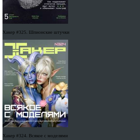
Хакер #325. Шпионские штучки
Хакер #324. Всякое с моделями