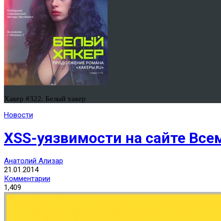
Хакер #322. Белый хакер
Новости
XSS-уязвимости на сайте Все
Анатолий Ализар
21.01.2014
Комментарии
1,409