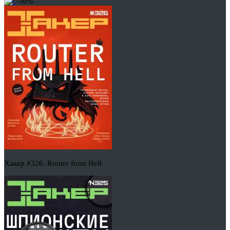
-50%
Хакер #326. Router from Hell