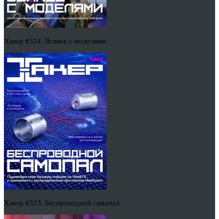
Хакер #324. Всякое с моделями
Хакер #323. Беспроводной самопал