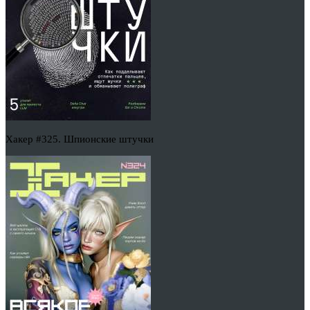
Хакер #325. Шпионские штучки