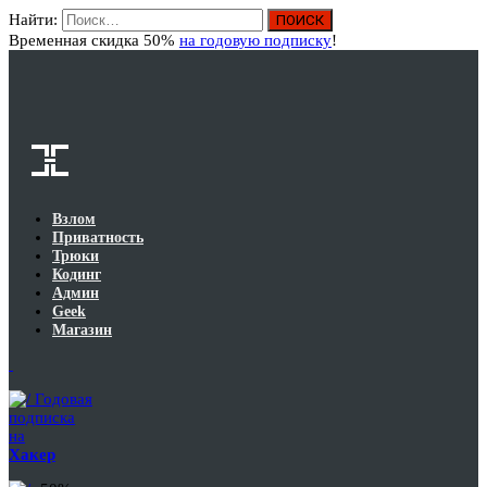
Найти:
Вход
Временная скидка 50%
на годовую подписку
!
Взлом
Приватность
Трюки
Кодинг
Админ
Geek
Магазин
Годовая
подписка
на
Хакер