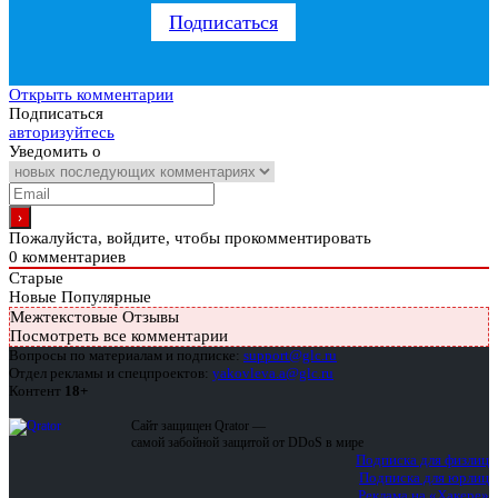
Подписаться
Открыть комментарии
Подписаться
авторизуйтесь
Уведомить о
Пожалуйста, войдите, чтобы прокомментировать
0
комментариев
Старые
Новые
Популярные
Межтекстовые Отзывы
Посмотреть все комментарии
Вопросы по материалам и подписке:
support@glc.ru
Отдел рекламы и спецпроектов:
yakovleva.a@glc.ru
Контент
18+
Сайт защищен Qrator —
самой забойной защитой от DDoS в мире
Подписка для физлиц
Подписка для юрлиц
Реклама на «Хакере»