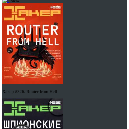
-50%
Хакер #326. Router from Hell