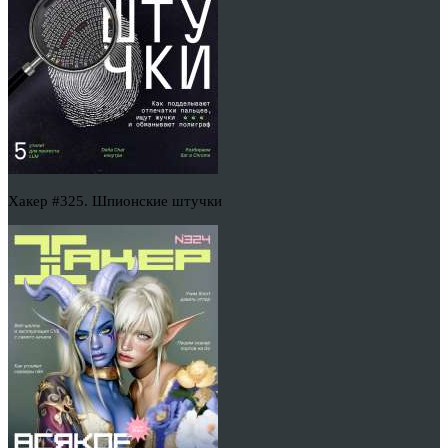
Хакер #325. Шпионские штучки