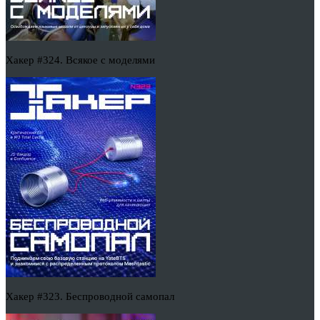
Хакер #324. Всякое с моделями
Хакер #323. Беспроводной самопал