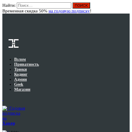
Найти:
Вход
Временная скидка 50%
на годовую подписку
!
Взлом
Приватность
Трюки
Кодинг
Админ
Geek
Магазин
Годовая
подписка
на
Хакер