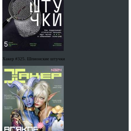
Хакер #325. Шпионские штучки