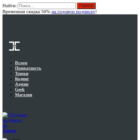
Найти:
Вход
Временная скидка 50%
на годовую подписку
!
Взлом
Приватность
Трюки
Кодинг
Админ
Geek
Магазин
Годовая
подписка
на
Хакер