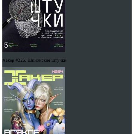
Хакер #325. Шпионские штучки