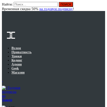
Найти:
Вход
Временная скидка 50%
на годовую подписку
!
Взлом
Приватность
Трюки
Кодинг
Админ
Geek
Магазин
Годовая
подписка
на
Хакер