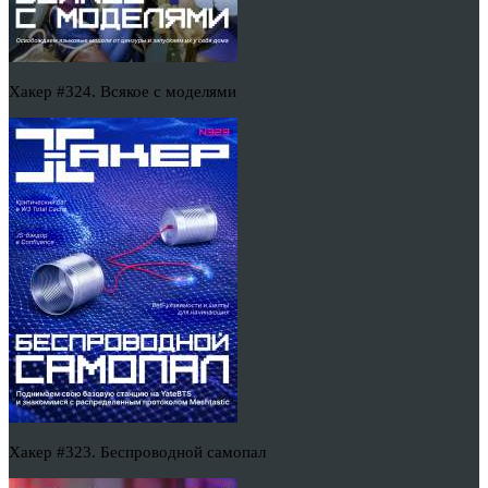
Хакер #324. Всякое с моделями
Хакер #323. Беспроводной самопал