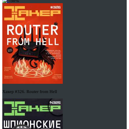
-50%
Хакер #326. Router from Hell