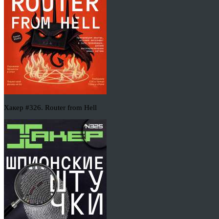
Хакер #326. Router from Hell