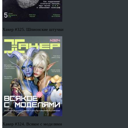
Хакер #325. Шпионские штучки
Хакер #324. Всякое с моделями