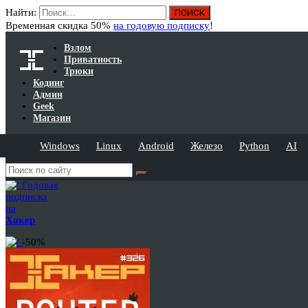
Найти:
Временная скидка 50%
на годовую подписку
!
Взлом
Приватность
Трюки
Кодинг
Админ
Geek
Магазин
Windows
Linux
Android
Железо
Python
AI
Годовая
подписка
на
Хакер
-50%