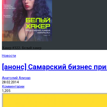
Хакер #322. Белый хакер
Новости
[анонс] Самарский бизнес прин
Анатолий Ализар
28.02.2014
Комментарии
1,205