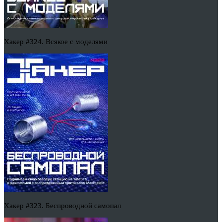
Хакер #324. Всякое с моделями
Хакер #323. Беспроводной самопал