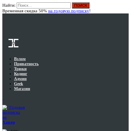
Найти:
Вход
Временная скидка 50%
на годовую подписку
!
Взлом
Приватность
Трюки
Кодинг
Админ
Geek
Магазин
Годовая
подписка
на
Хакер