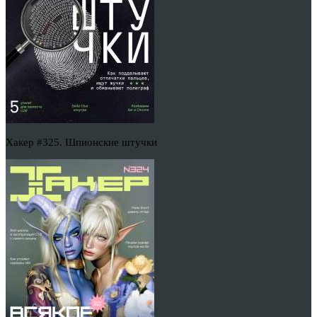
Хакер #325. Шпионские штучки