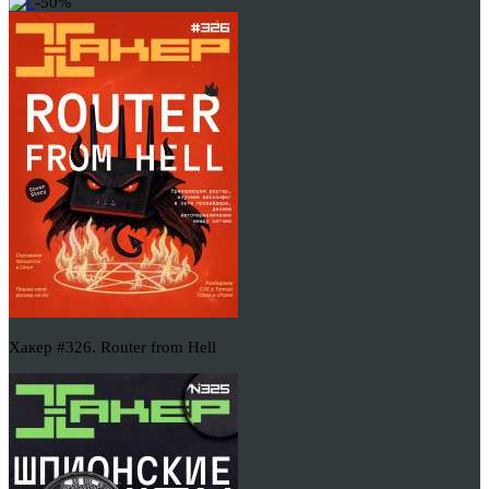
-50%
Хакер #326. Router from Hell