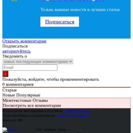
Только важные новости и лучшие статьи
Подписаться
Открыть комментарии
Подписаться
авторизуйтесь
Уведомить о
Пожалуйста, войдите, чтобы прокомментировать
0
комментариев
Старые
Новые
Популярные
Межтекстовые Отзывы
Посмотреть все комментарии
Вопросы по материалам и подписке:
support@glc.ru
Отдел рекламы и спецпроектов:
yakovleva.a@glc.ru
Контент
18+
Сайт защищен Qrator —