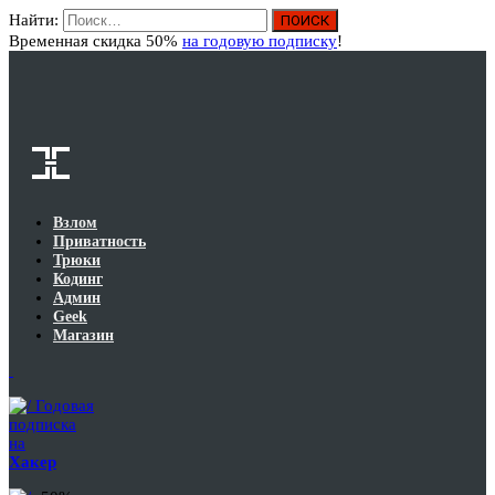
Найти:
Вход
Временная скидка 50%
на годовую подписку
!
Взлом
Приватность
Трюки
Кодинг
Админ
Geek
Магазин
Годовая
подписка
на
Хакер