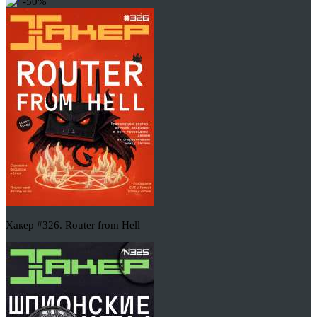
-50%
Хакер #326. Router from Hell