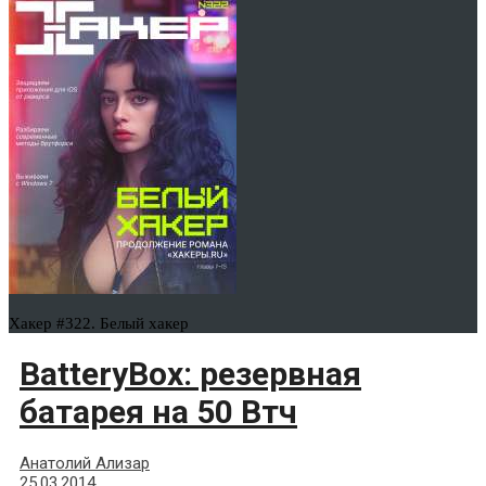
Хакер #322. Белый хакер
BatteryBox: резервная
батарея на 50 Втч
Анатолий Ализар
25.03.2014