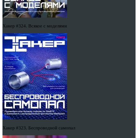
Хакер #324. Всякое с моделями
Хакер #323. Беспроводной самопал