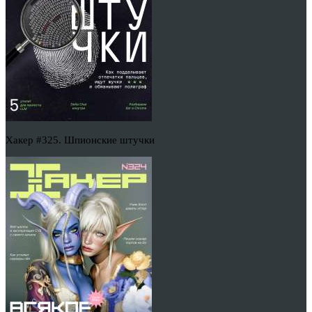
Хакер #325. Шпионские штучки