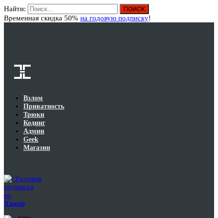
Найти:
Вход
Временная скидка 50%
на годовую подписку
!
Взлом
Приватность
Трюки
Кодинг
Админ
Geek
Магазин
Годовая
подписка
на
Хакер