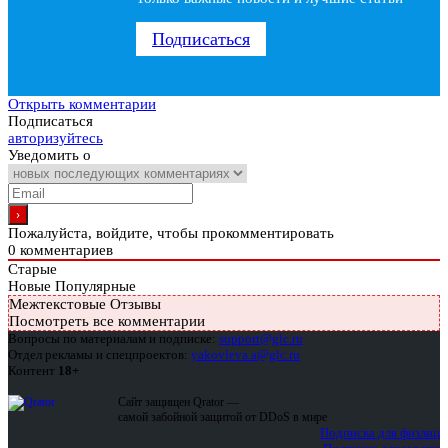
Подписаться
Открыть комментарии
Подписаться
авторизуйтесь
Уведомить о
Пожалуйста, войдите, чтобы прокомментировать
0
комментариев
Старые
Новые
Популярные
Межтекстовые Отзывы
Посмотреть все комментарии
Вопросы по материалам и подписке:
support@glc.ru
Отдел рекламы и спецпроектов:
yakovleva.a@glc.ru
Контент
18+
Сайт защищен Qrator —
самой забойной защитой от DDoS в мире
Подписка для физлиц