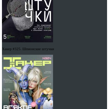
Хакер #325. Шпионские штучки