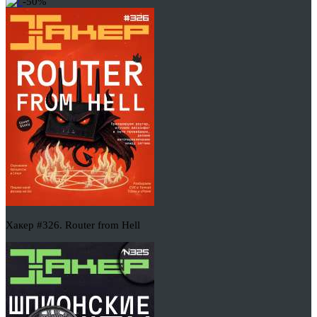
-50%
Хакер #326. Router from Hell