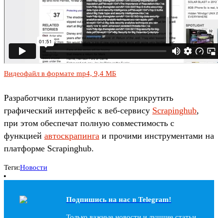
Видеофайл в формате mp4, 9,4 МБ
Разработчики планируют вскоре прикрутить
графический интерфейс к веб-сервису
Scrapinghub
,
при этом обеспечат полную совместимость с
функцией
автоскрапинга
и прочими инструментами на
платформе Scrapinghub.
Теги:
Новости
Подпишись на наc в Telegram!
Только важные новости и лучшие статьи