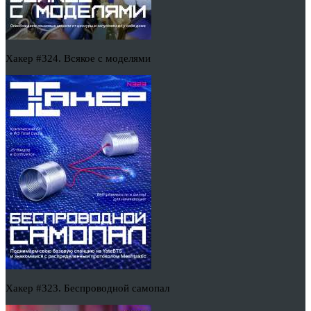
Хакер #324. Всякое с моделями
Хакер #323. Беспроводной самопал