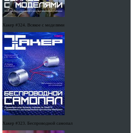
Хакер #324. Всякое с моделями
Хакер #323. Беспроводной самопал