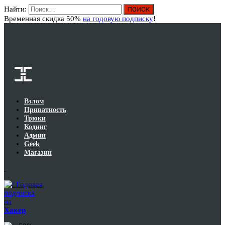
Найти:
Вход
Временная скидка 50%
на годовую подписку
!
Взлом
Приватность
Трюки
Кодинг
Админ
Geek
Магазин
Годовая
подписка
на
Хакер