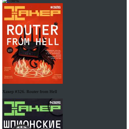
-50%
Хакер #326. Router from Hell