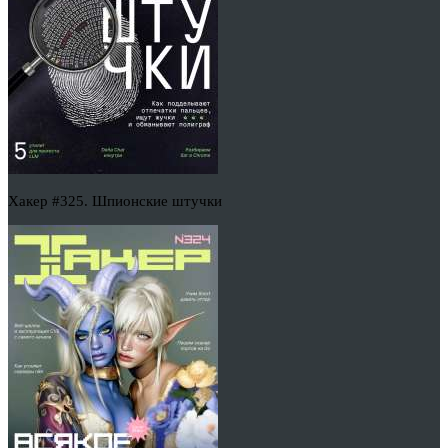
Хакер #325. Шпионские штучки