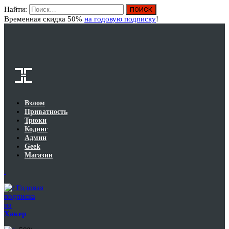
Найти:
Вход
Временная скидка 50%
на годовую подписку
!
Взлом
Приватность
Трюки
Кодинг
Админ
Geek
Магазин
Годовая
подписка
на
Хакер