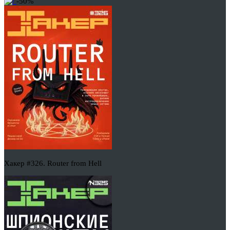
-50%
Хакер #326. Router from Hell