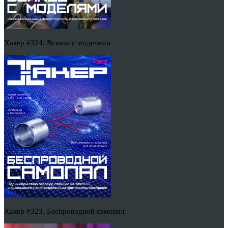
Хакер #324. Всякое с моделями
Хакер #323. Беспроводной самопал