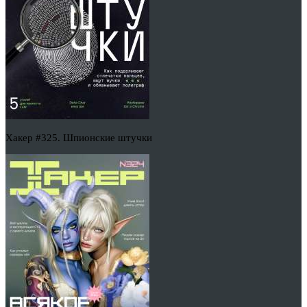
Хакер #325. Шпионские штучки