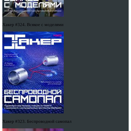
Хакер #324. Всякое с моделями
Хакер #323. Беспроводной самопал