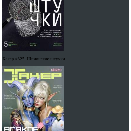
Хакер #325. Шпионские штучки