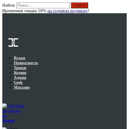
Найти:
Вход
Временная скидка 50%
на годовую подписку
!
Взлом
Приватность
Трюки
Кодинг
Админ
Geek
Магазин
Годовая
подписка
на
Хакер