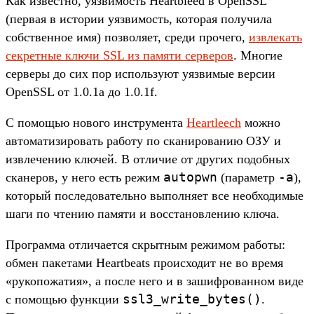
Как известно, уязвимость Heartbleed в OpenSSL
(первая в истории уязвимость, которая получила
собственное имя) позволяет, среди прочего,
извлекать
секретные ключи SSL из памяти серверов
. Многие
серверы до сих пор используют уязвимые версии
OpenSSL от 1.0.1a до 1.0.1f.
C помощью нового инструмента
Heartleech
можно
автоматизировать работу по сканированию ОЗУ и
извлечению ключей. В отличие от других подобных
autopwn
-a
сканеров, у него есть режим
(параметр
),
который последовательно выполняет все необходимые
шаги по чтению памяти и восстановлению ключа.
Программа отличается скрытным режимом работы:
обмен пакетами Heartbeats происходит не во время
«рукопожатия», а после него и в зашифрованном виде
ssl3_write_bytes()
с помощью функции
.