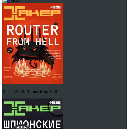
-50%
Хакер #326. Router from Hell