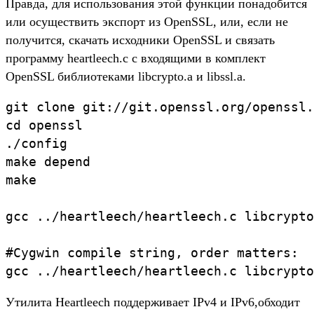
Правда, для использования этой функции понадобится
или осуществить экспорт из OpenSSL, или, если не
получится, скачать исходники OpenSSL и связать
программу heartleech.c с входящими в комплект
OpenSSL библиотеками libcrypto.a и libssl.a.
git clone git://git.openssl.org/openssl.
cd openssl

./config

make depend

make

gcc ../heartleech/heartleech.c libcrypto
#Cygwin compile string, order matters:

gcc ../heartleech/heartleech.c libcrypto
Утилита Heartleech поддерживает IPv4 и IPv6,обходит