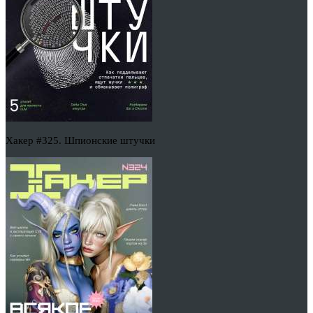
Хакер #325. Шпионские штучки