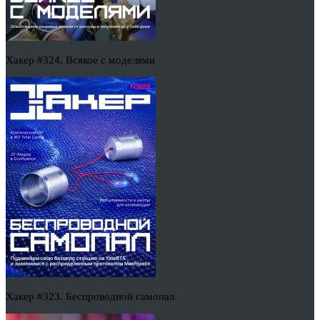
Хакер #324. Всякое с моделями
Хакер #323. Беспроводной самопал