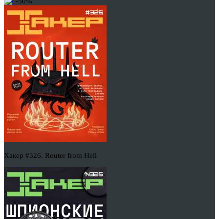
-50%
Хакер #326. Router from Hell