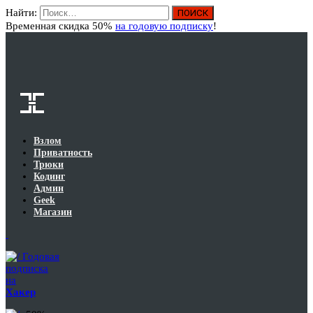
Найти:
Вход
Временная скидка 50%
на годовую подписку
!
Взлом
Приватность
Трюки
Кодинг
Админ
Geek
Магазин
Годовая
подписка
на
Хакер