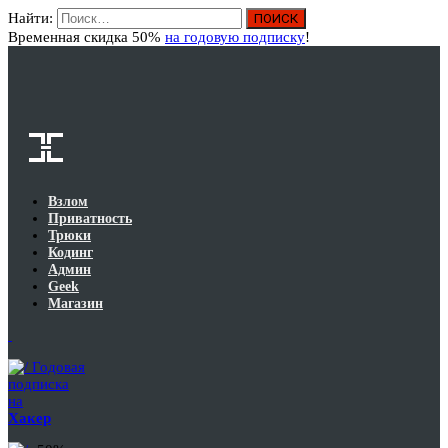
Найти:
Вход
Временная скидка 50%
на годовую подписку
!
Взлом
Приватность
Трюки
Кодинг
Админ
Geek
Магазин
Годовая
подписка
на
Хакер