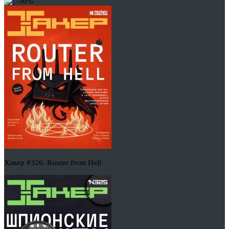
-50%
Хакер #326. Router from Hell