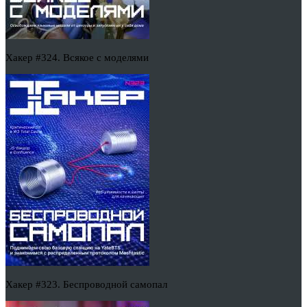
Хакер #324. Всякое с моделями
Хакер #323. Беспроводной самопал