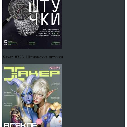
Хакер #325. Шпионские штучки