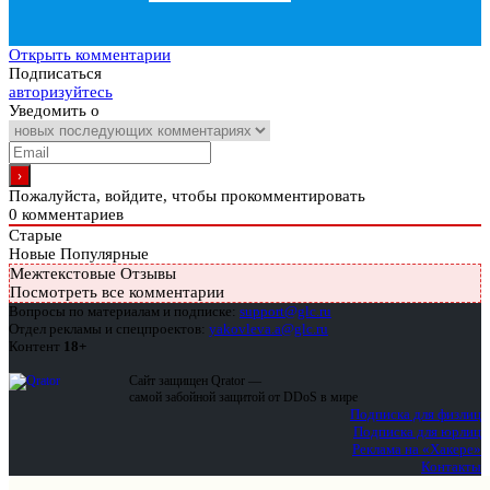
Открыть комментарии
Подписаться
авторизуйтесь
Уведомить о
Пожалуйста, войдите, чтобы прокомментировать
0
комментариев
Старые
Новые
Популярные
Межтекстовые Отзывы
Посмотреть все комментарии
Вопросы по материалам и подписке:
support@glc.ru
Отдел рекламы и спецпроектов:
yakovleva.a@glc.ru
Контент
18+
Сайт защищен Qrator —
самой забойной защитой от DDoS в мире
Подписка для физлиц
Подписка для юрлиц
Реклама на «Хакере»
Контакты