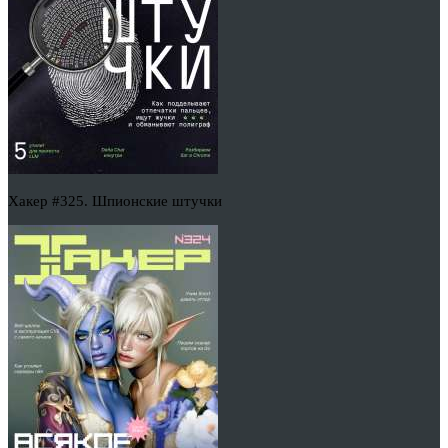
Хакер #325. Шпионские штучки