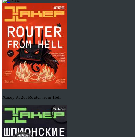
-50%
Хакер #326. Router from Hell