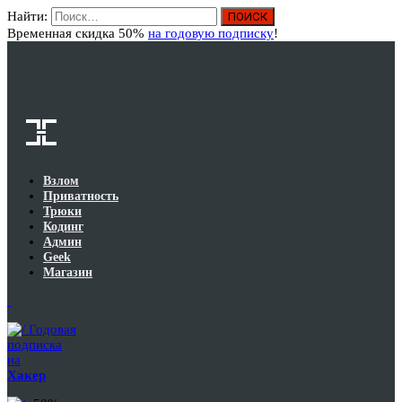
Найти:
Вход
Временная скидка 50%
на годовую подписку
!
Взлом
Приватность
Трюки
Кодинг
Админ
Geek
Магазин
Годовая
подписка
на
Хакер