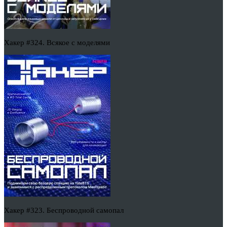
Хакер #324. Всякое с моделями
Хакер #323. Беспроводной самопал