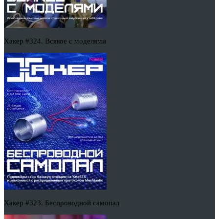
Хакер #324. Всякое с моделями
Хакер #323. Беспроводной самопал