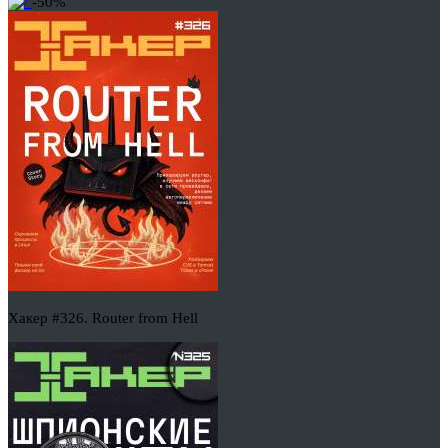
-50%
Хакер #326. Router from Hell