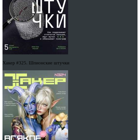
Хакер #325. Шпионские штучки