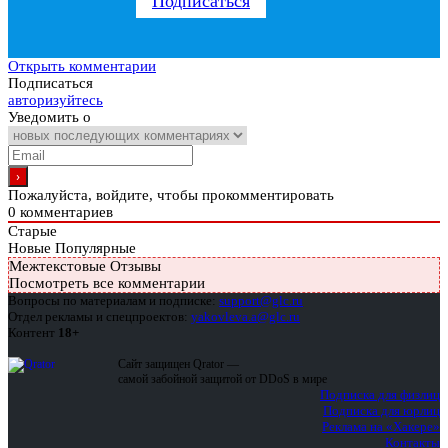
Подписаться
Открыть комментарии
Подписаться
авторизуйтесь
Уведомить о
Пожалуйста, войдите, чтобы прокомментировать
0
комментариев
Старые
Новые
Популярные
Межтекстовые Отзывы
Посмотреть все комментарии
Вопросы по материалам и подписке:
support@glc.ru
Отдел рекламы и спецпроектов:
yakovleva.a@glc.ru
Контент
18+
Сайт защищен Qrator —
самой забойной защитой от DDoS в мире
Подписка для физлиц
Подписка для юрлиц
Реклама на «Хакере»
Контакты