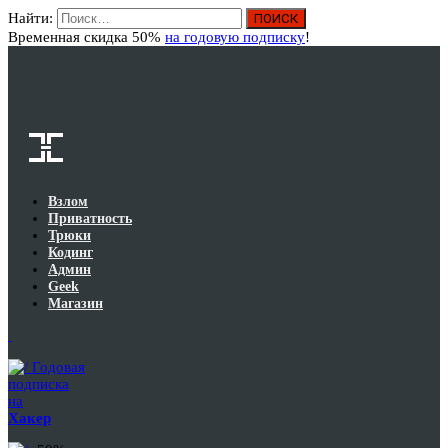
Найти:
Вход
Временная скидка 50%
на годовую подписку
!
Взлом
Приватность
Трюки
Кодинг
Админ
Geek
Магазин
Годовая
подписка
на
Хакер