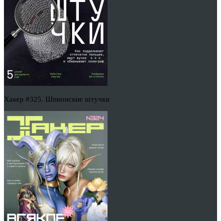
Хакер #325. Шпионские штучки