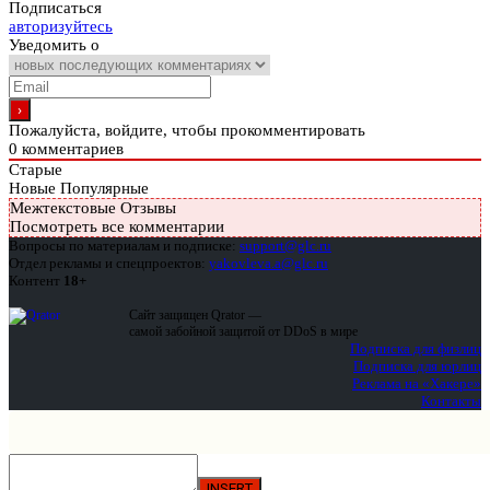
Подписаться
авторизуйтесь
Уведомить о
Пожалуйста, войдите, чтобы прокомментировать
0
комментариев
Старые
Новые
Популярные
Межтекстовые Отзывы
Посмотреть все комментарии
Вопросы по материалам и подписке:
support@glc.ru
Отдел рекламы и спецпроектов:
yakovleva.a@glc.ru
Контент
18+
Сайт защищен Qrator —
самой забойной защитой от DDoS в мире
Подписка для физлиц
Подписка для юрлиц
Реклама на «Хакере»
Контакты
INSERT