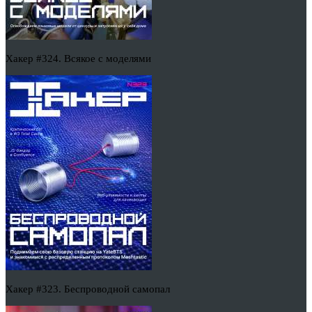
Хакер #324. Всякое с моделями
Хакер #323. Беспроводной самопал