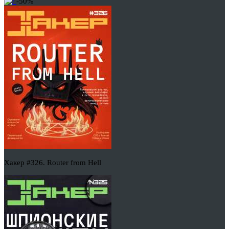
-50%
Хакер #326. Router from Hell