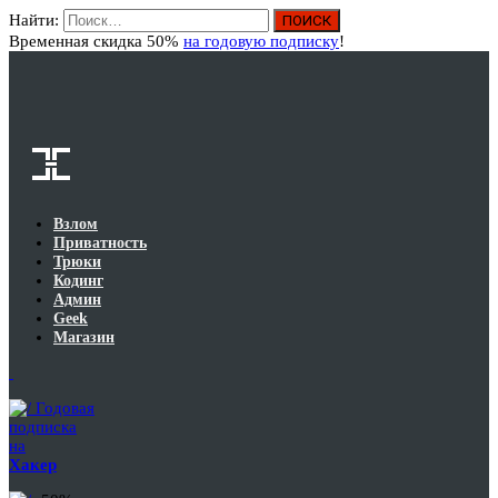
Найти:
Вход
Временная скидка 50%
на годовую подписку
!
Взлом
Приватность
Трюки
Кодинг
Админ
Geek
Магазин
Годовая
подписка
на
Хакер