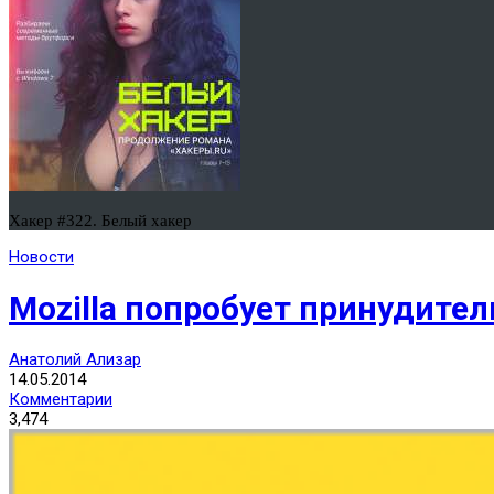
Хакер #322. Белый хакер
Новости
Mozilla попробует принудител
Анатолий Ализар
14.05.2014
Комментарии
3,474