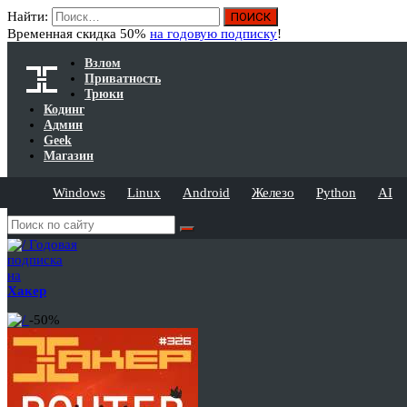
Найти:
Временная скидка 50%
на годовую подписку
!
Взлом
Приватность
Трюки
Кодинг
Админ
Geek
Магазин
Windows
Linux
Android
Железо
Python
AI
Годовая
подписка
на
Хакер
-50%