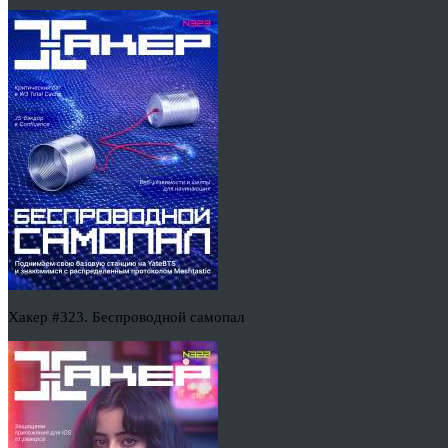
Хакер #323. Беспроводной самопал