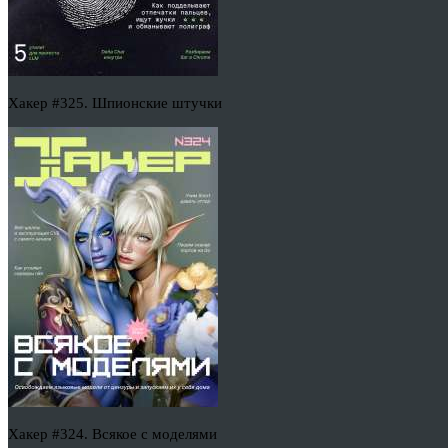
Хакер #325. Шпионские штучки
Хакер #324. Всякое с моделями