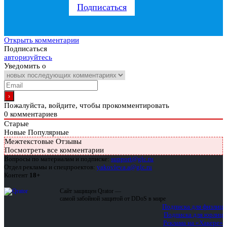
Подписаться
Открыть комментарии
Подписаться
авторизуйтесь
Уведомить о
Пожалуйста, войдите, чтобы прокомментировать
0
комментариев
Старые
Новые
Популярные
Межтекстовые Отзывы
Посмотреть все комментарии
Вопросы по материалам и подписке:
support@glc.ru
Отдел рекламы и спецпроектов:
yakovleva.a@glc.ru
Контент
18+
Сайт защищен Qrator —
самой забойной защитой от DDoS в мире
Подписка для физлиц
Подписка для юрлиц
Реклама на «Хакере»