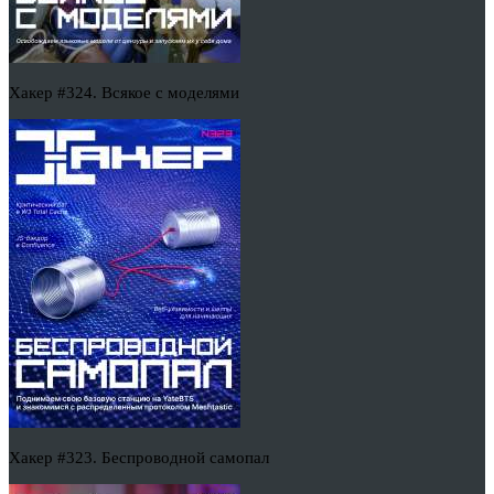
Хакер #324. Всякое с моделями
Хакер #323. Беспроводной самопал