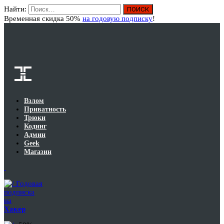
Найти:
Вход
Временная скидка 50%
на годовую подписку
!
Взлом
Приватность
Трюки
Кодинг
Админ
Geek
Магазин
Годовая
подписка
на
Хакер