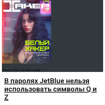
Хакер #322. Белый хакер
В паролях JetBlue нельзя
использовать символы Q и
Z