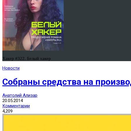
Хакер #322. Белый хакер
Новости
Cобраны средства на произво
Анатолий Ализар
20.05.2014
Комментарии
4,209