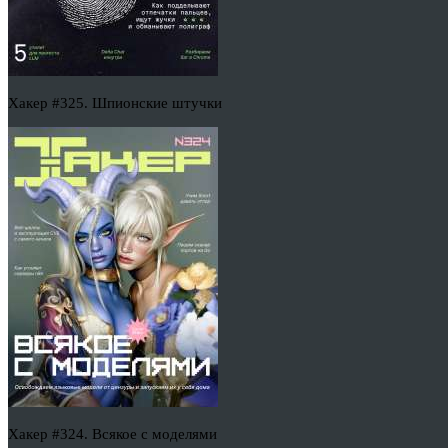
Хакер #325. Шпионские штучки
Хакер #324. Всякое с моделями