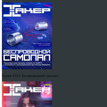
Хакер #323. Беспроводной самопал