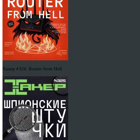
Хакер #326. Router from Hell