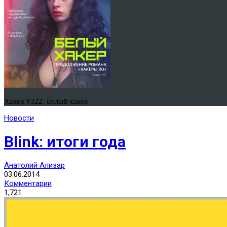
Хакер #322. Белый хакер
Новости
Blink: итоги года
Анатолий Ализар
03.06.2014
Комментарии
1,721