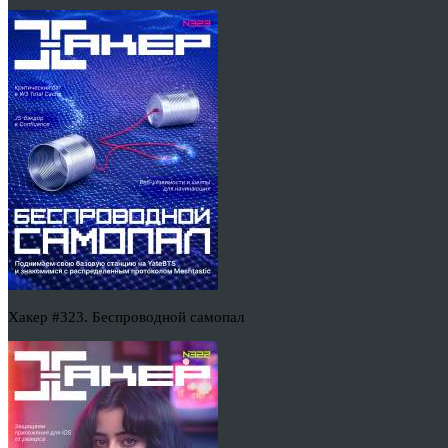
Хакер #323. Беспроводной самопал