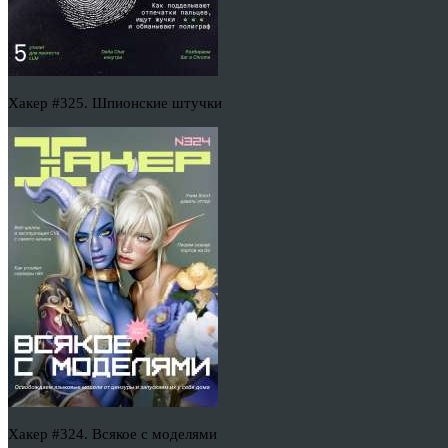
Хакер #325. Шпионские штучки
Хакер #324. Всякое с моделями