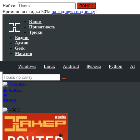
Найти:
Временная скидка 50%
на годовую подписку
!
Взлом
Приватность
Трюки
Кодинг
Админ
Geek
Магазин
Windows
Linux
Android
Железо
Python
AI
Годовая
подписка
на
Хакер
-50%