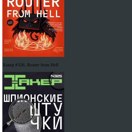
Хакер #326. Router from Hell