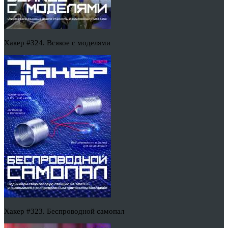
Хакер #324. Всякое с моделями
Хакер #323. Беспроводной самопал