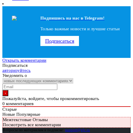
Подпишись на наc в Telegram!
Только важные новости и лучшие статьи
Подписаться
Открыть комментарии
Подписаться
авторизуйтесь
Уведомить о
Пожалуйста, войдите, чтобы прокомментировать
0
комментариев
Старые
Новые
Популярные
Межтекстовые Отзывы
Посмотреть все комментарии
Вопросы по материалам и подписке:
support@glc.ru