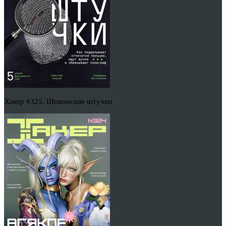
Хакер #325. Шпионские штучки