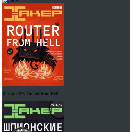
-50%
Хакер #326. Router from Hell