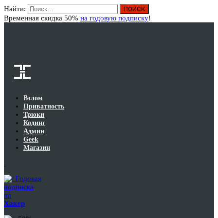
Найти:
Вход
Временная скидка 50%
на годовую подписку
!
Взлом
Приватность
Трюки
Кодинг
Админ
Geek
Магазин
Годовая
подписка
на
Хакер