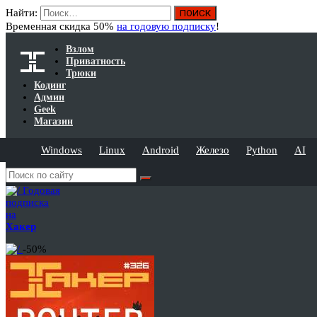
Найти:
Временная скидка 50%
на годовую подписку
!
Взлом
Приватность
Трюки
Кодинг
Админ
Geek
Магазин
Windows
Linux
Android
Железо
Python
AI
Годовая
подписка
на
Хакер
-50%