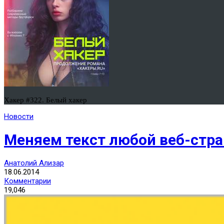
Хакер #322. Белый хакер
Новости
Меняем текст любой веб-стран
Анатолий Ализар
18.06.2014
Комментарии
19,046