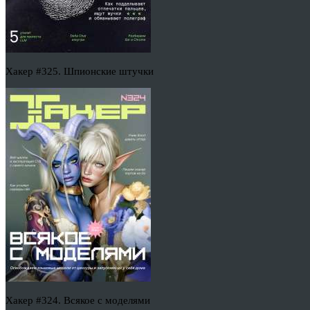
Хакер #325. Шпионские штучки
Хакер #324. Всякое с моделями