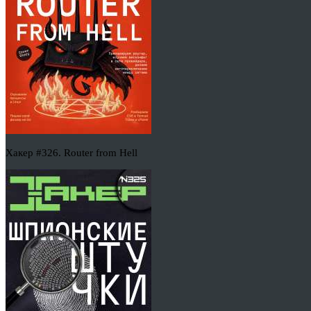
Хакер #326. Router from Hell