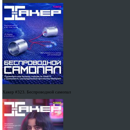
Хакер #323. Беспроводной самопал