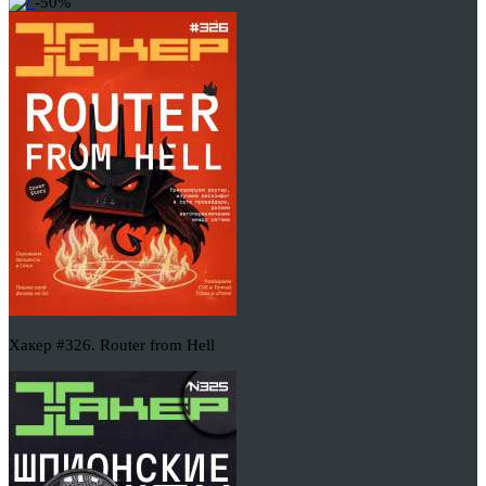
-50%
Хакер #326. Router from Hell