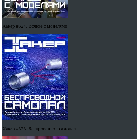
Хакер #324. Всякое с моделями
Хакер #323. Беспроводной самопал