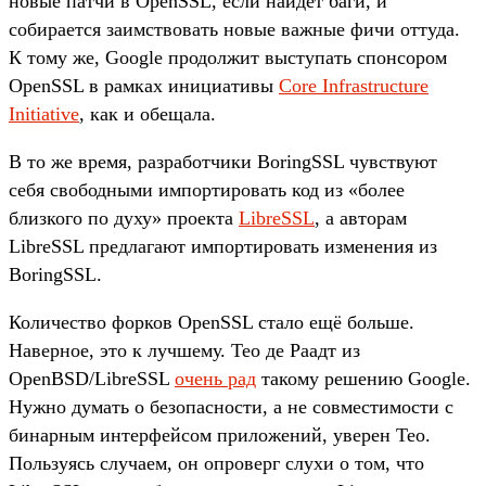
новые патчи в OpenSSL, если найдёт баги, и
собирается заимствовать новые важные фичи оттуда.
К тому же, Google продолжит выступать спонсором
OpenSSL в рамках инициативы
Core Infrastructure
Initiative
, как и обещала.
В то же время, разработчики BoringSSL чувствуют
себя свободными импортировать код из «более
близкого по духу» проекта
LibreSSL
, а авторам
LibreSSL предлагают импортировать изменения из
BoringSSL.
Количество форков OpenSSL стало ещё больше.
Наверное, это к лучшему. Тео де Раадт из
OpenBSD/LibreSSL
очень рад
такому решению Google.
Нужно думать о безопасности, а не совместимости с
бинарным интерфейсом приложений, уверен Тео.
Пользуясь случаем, он опроверг слухи о том, что