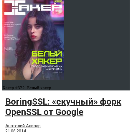
Хакер #322. Белый хакер
BoringSSL: «скучный» форк
OpenSSL от Google
Анатолий Ализар
21.06.2014