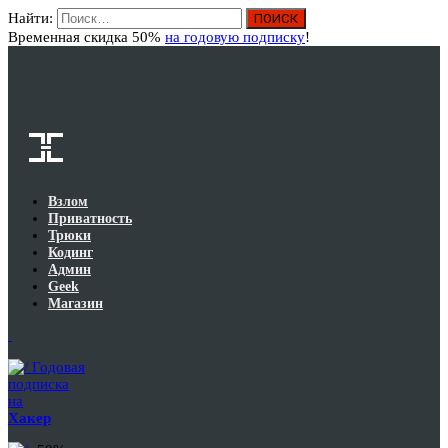
Найти:
Вход
Временная скидка 50%
на годовую подписку
!
Взлом
Приватность
Трюки
Кодинг
Админ
Geek
Магазин
Годовая
подписка
на
Хакер