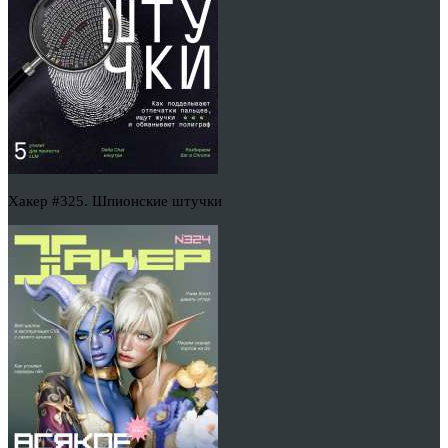
Хакер #325. Шпионские штучки