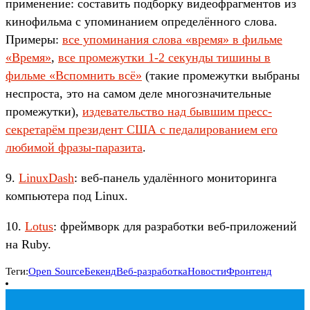
применение: составить подборку видеофрагментов из
кинофильма с упоминанием определённого слова.
Примеры:
все упоминания слова «время» в фильме
«Время»
,
все промежутки 1-2 секунды тишины в
фильме «Вспомнить всё»
(такие промежутки выбраны
неспроста, это на самом деле многозначительные
промежутки),
издевательство над бывшим пресс-
секретарём президент США с педалированием его
любимой фразы-паразита
.
9.
LinuxDash
: веб-панель удалённого мониторинга
компьютера под Linux.
10.
Lotus
: фреймворк для разработки веб-приложений
на Ruby.
Теги:
Open Source
Бекенд
Веб-разработка
Новости
Фронтенд