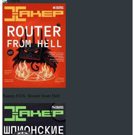
-50%
Хакер #326. Router from Hell