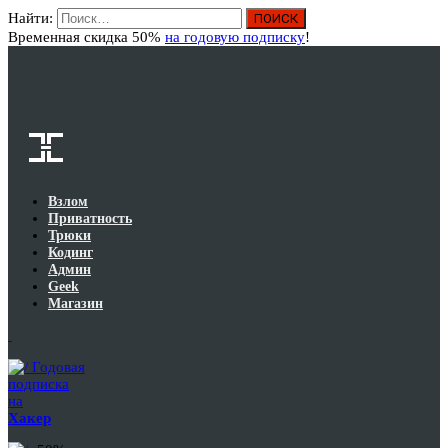
Найти:
Вход
Временная скидка 50%
на годовую подписку
!
Взлом
Приватность
Трюки
Кодинг
Админ
Geek
Магазин
Годовая
подписка
на
Хакер