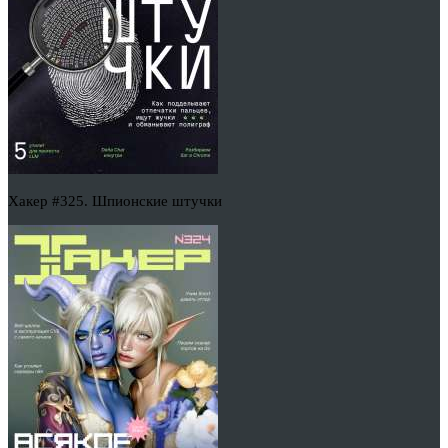
Хакер #325. Шпионские штучки