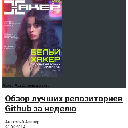
Хакер #322. Белый хакер
Обзор лучших репозиториев
Github за неделю
Анатолий Ализар
26.06.2014