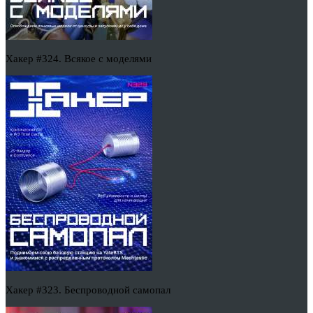
Хакер #324. Всякое с моделями
Хакер #323. Беспроводной самопал