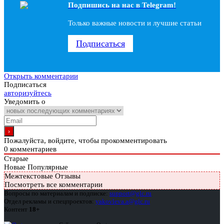
Подпишись на наc в Telegram!
Только важные новости и лучшие статьи
Подписаться
Открыть комментарии
Подписаться
авторизуйтесь
Уведомить о
Пожалуйста, войдите, чтобы прокомментировать
0
комментариев
Старые
Новые
Популярные
Межтекстовые Отзывы
Посмотреть все комментарии
Вопросы по материалам и подписке:
support@glc.ru
Отдел рекламы и спецпроектов:
yakovleva.a@glc.ru
Контент
18+