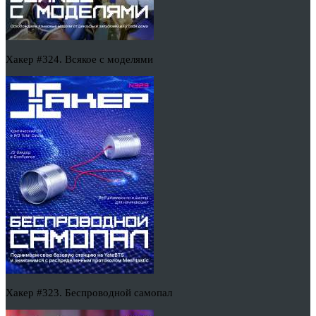
Хакер #324. Всякое с моделями
Хакер #323. Беспроводной самопал