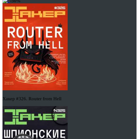
-50%
Хакер #326. Router from Hell