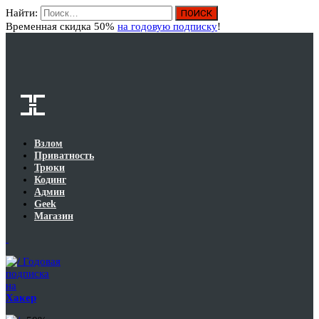
Найти:
Вход
Временная скидка 50%
на годовую подписку
!
Взлом
Приватность
Трюки
Кодинг
Админ
Geek
Магазин
Годовая
подписка
на
Хакер