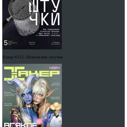
Хакер #325. Шпионские штучки