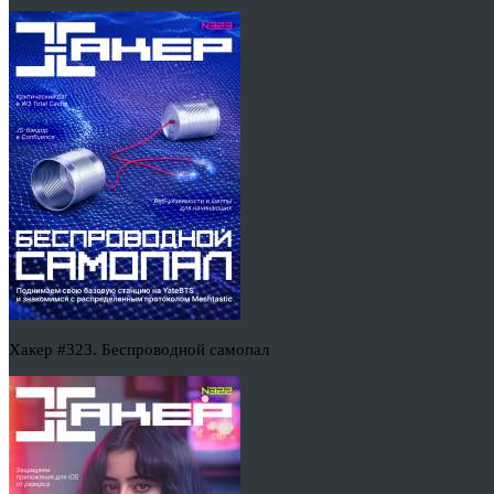
Хакер #323. Беспроводной самопал