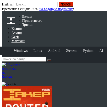
Найти:
Временная скидка 50%
на годовую подписку
!
Взлом
Приватность
Трюки
Кодинг
Админ
Geek
Магазин
Windows
Linux
Android
Железо
Python
AI
Годовая
подписка
на
Хакер
-50%