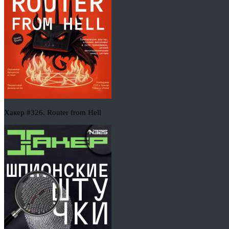
Хакер #326. Router from Hell