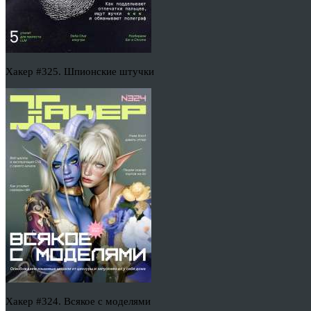
Хакер #325. Шпионские штучки
Хакер #324. Всякое с моделями