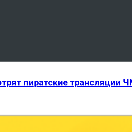
рят пиратские трансляции ЧМ