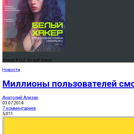
Хакер #322. Белый хакер
Новости
Миллионы пользователей смот
Анатолий Ализар
03.07.2014
7 комментариев
5,011