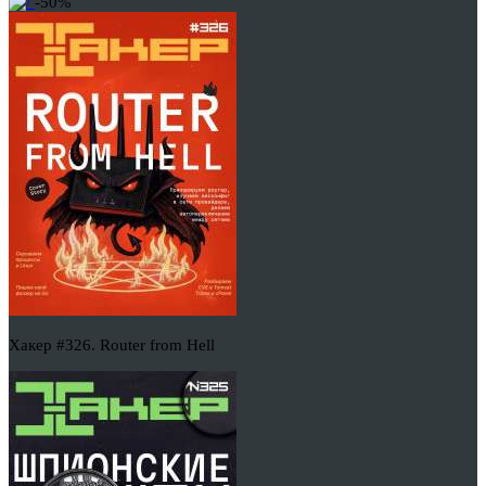
-50%
Хакер #326. Router from Hell