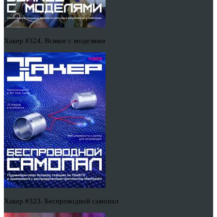
Хакер #324. Всякое с моделями
Хакер #323. Беспроводной самопал