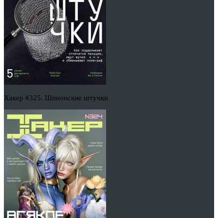
Хакер #325. Шпионские штучки