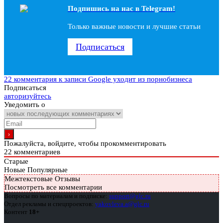
Подпишись на наc в Telegram!
Только важные новости и лучшие статьи
Подписаться
22 комментария
к записи Google уходит из порнобизнеса
Подписаться
авторизуйтесь
Уведомить о
Пожалуйста, войдите, чтобы прокомментировать
22
комментариев
Старые
Новые
Популярные
Межтекстовые Отзывы
Посмотреть все комментарии
Вопросы по материалам и подписке:
support@glc.ru
Отдел рекламы и спецпроектов:
yakovleva.a@glc.ru
Контент
18+