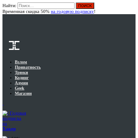
Найти:
Вход
Временная скидка 50%
на годовую подписку
!
Взлом
Приватность
Трюки
Кодинг
Админ
Geek
Магазин
Годовая
подписка
на
Хакер