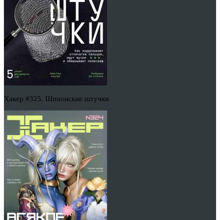
Хакер #325. Шпионские штучки