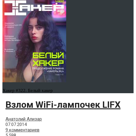
Хакер #322. Белый хакер
Взлом WiFi-лампочек LIFX
Анатолий Ализар
07.07.2014
9 комментариев
5,598