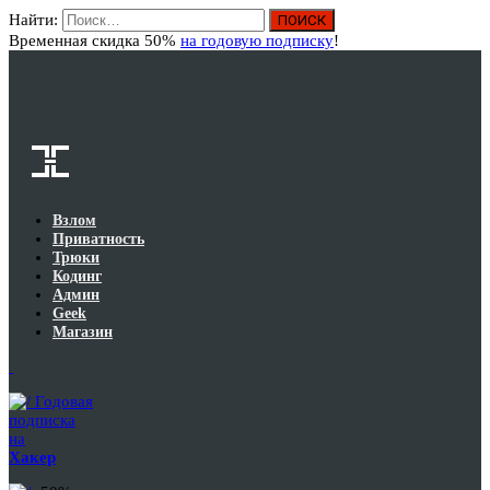
Найти:
Вход
Временная скидка 50%
на годовую подписку
!
Взлом
Приватность
Трюки
Кодинг
Админ
Geek
Магазин
Годовая
подписка
на
Хакер