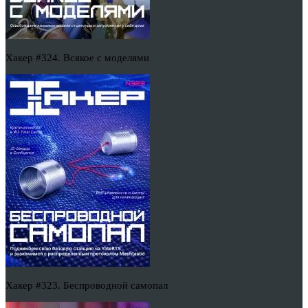
Хакер #324. Всякое с моделями
Хакер #323. Беспроводной самопал