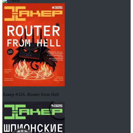
-50%
Хакер #326. Router from Hell