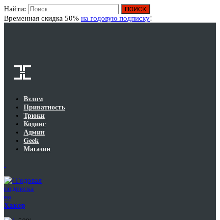
Найти:
Вход
Временная скидка 50%
на годовую подписку
!
Взлом
Приватность
Трюки
Кодинг
Админ
Geek
Магазин
Годовая
подписка
на
Хакер