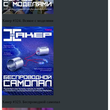
Хакер #324. Всякое с моделями
Хакер #323. Беспроводной самопал