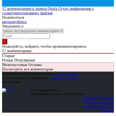
17 комментариев
к записи Quick Crypt: шифрование с
«самоуничтожением» файлов
Подписаться
авторизуйтесь
Уведомить о
Пожалуйста, войдите, чтобы прокомментировать
17
комментариев
Старые
Новые
Популярные
Межтекстовые Отзывы
Посмотреть все комментарии
Вопросы по материалам и подписке:
support@glc.ru
Отдел рекламы и спецпроектов:
yakovleva.a@glc.ru
Контент
18+
Сайт защищен Qrator —
самой забойной защитой от DDoS в мире
Подписка для физлиц
Подписка для юрлиц
Реклама на «Хакере»
Контакты