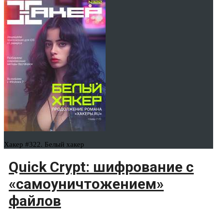
Хакер #322. Белый хакер
Quick Crypt: шифрование с
«самоуничтожением»
файлов