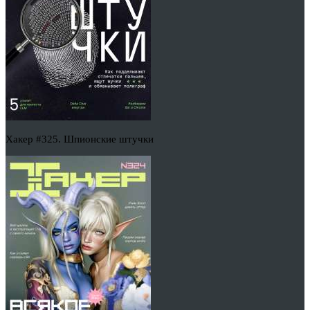
Хакер #325. Шпионские штучки