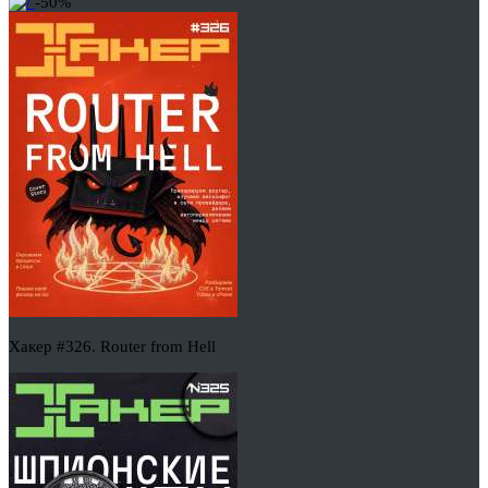
-50%
Хакер #326. Router from Hell