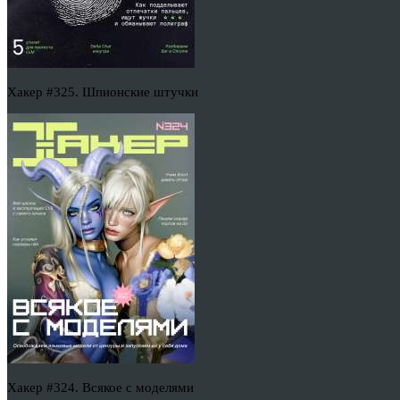
Хакер #325. Шпионские штучки
Хакер #324. Всякое с моделями