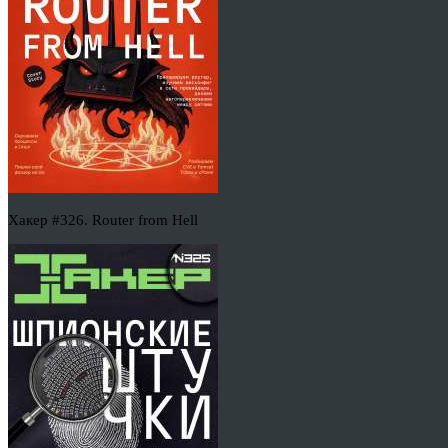
Хакер #326. Router from Hell