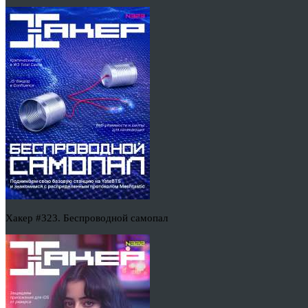
Хакер #323. Беспроводной самопал