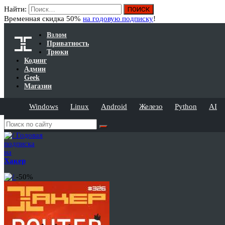
Найти:
Временная скидка 50%
на годовую подписку
!
Взлом
Приватность
Трюки
Кодинг
Админ
Geek
Магазин
Windows
Linux
Android
Железо
Python
AI
Годовая
подписка
на
Хакер
-50%