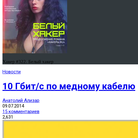
Хакер #322. Белый хакер
Новости
10 Гбит/с по медному кабелю
Анатолий Ализар
09.07.2014
15 комментариев
2,631