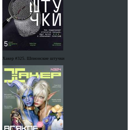
Хакер #325. Шпионские штучки