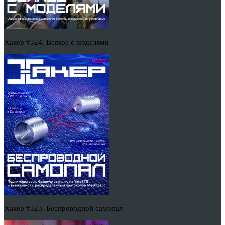
Хакер #324. Всякое с моделями
Хакер #323. Беспроводной самопал