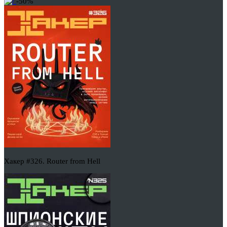
-50%
Хакер #326. Router from Hell