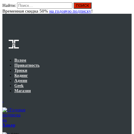
Найти:
Вход
Временная скидка 50%
на годовую подписку
!
Взлом
Приватность
Трюки
Кодинг
Админ
Geek
Магазин
Годовая
подписка
на
Хакер