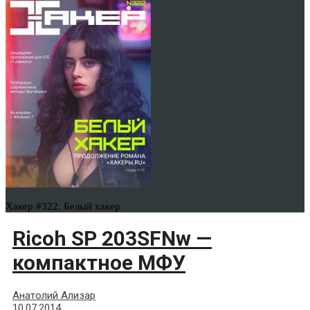
Хакер #322. Белый хакер
Ricoh SP 203SFNw —
компактное МФУ
Анатолий Ализар
10.07.2014