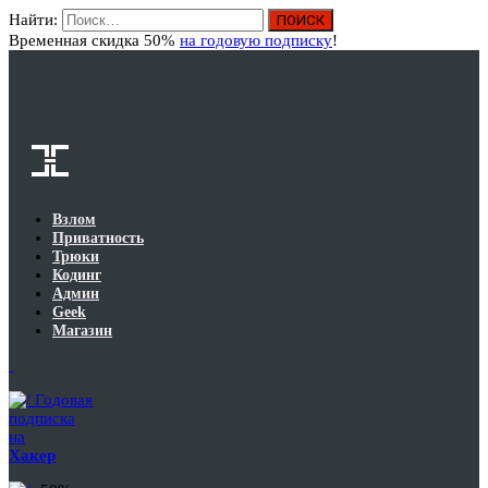
Найти:
Вход
Временная скидка 50%
на годовую подписку
!
Взлом
Приватность
Трюки
Кодинг
Админ
Geek
Магазин
Годовая
подписка
на
Хакер