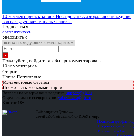
10 комментариев
к записи Исследование: аморальное поведение
в играх улучшает мораль человека
Подписаться
авторизуйтесь
Уведомить о
Пожалуйста, войдите, чтобы прокомментировать
10
комментариев
Старые
Новые
Популярные
Межтекстовые Отзывы
Посмотреть все комментарии
Вопросы по материалам и подписке:
support@glc.ru
Отдел рекламы и спецпроектов:
yakovleva.a@glc.ru
Контент
18+
Сайт защищен Qrator —
самой забойной защитой от DDoS в мире
Подписка для физлиц
Подписка для юрлиц
Реклама на «Хакере»
Контакты