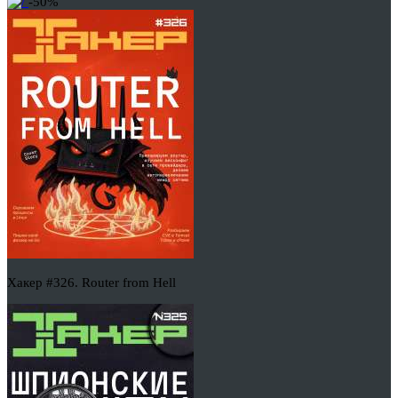
-50%
Хакер #326. Router from Hell