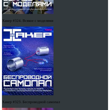
Хакер #324. Всякое с моделями
Хакер #323. Беспроводной самопал