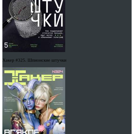
Хакер #325. Шпионские штучки