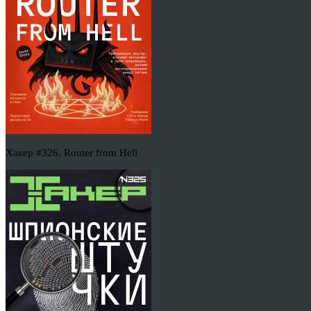
Хакер #326. Router from Hell