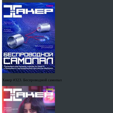
Хакер #323. Беспроводной самопал