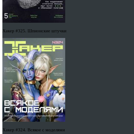
Хакер #325. Шпионские штучки
Хакер #324. Всякое с моделями