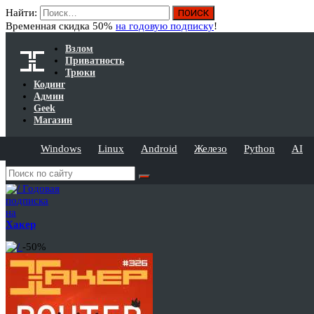
Найти:
Временная скидка 50%
на годовую подписку
!
Взлом
Приватность
Трюки
Кодинг
Админ
Geek
Магазин
Windows
Linux
Android
Железо
Python
AI
Годовая
подписка
на
Хакер
-50%