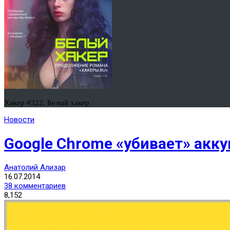
Хакер #322. Белый хакер
Новости
Google Chrome «убивает» акк
Анатолий Ализар
16.07.2014
38 комментариев
8,152